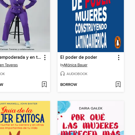
Mujer empoderada y en tenis
El poder de poder
en Taveras
by
Mónica Bauer
OK
AUDIOBOOK
OW
BORROW