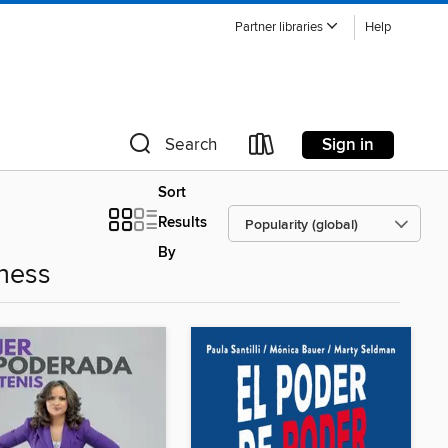
Partner libraries
Help
Sign in
Search
Sort
Results
By
ness