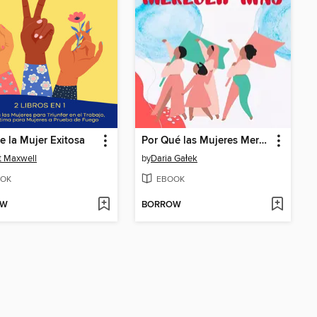
e la Mujer Exitosa
Por Qué las Mujeres Merecen Más
t Maxwell
by
Daria Gałek
OK
EBOOK
OW
BORROW