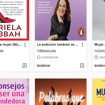
El poder de la mujer (Woman Power)
La ambición también es dulce
bah
by
Marisa Lazo
by
Carm
AUDIOBOOK
EBO
BORROW
BORR