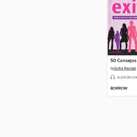
by
Sofia Randal
AUDIOBOO
BORROW