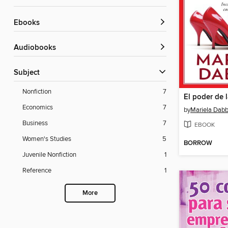
ebooks
Audiobooks
Subject
Nonfiction
7
Economics
7
by
Mariela Dab
Business
7
EBOOK
Women's Studies
5
BORROW
Juvenile Nonfiction
1
Reference
1
More