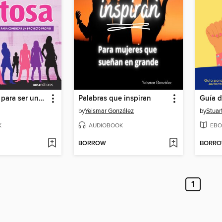
50 Consejos para ser una emprendedora exitosa
Palabras que inspiran
Guía d
by
Yeismar González
by
Stuar
K
AUDIOBOOK
EBO
BORROW
BORR
1